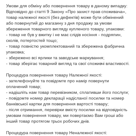
Умови для обміну або повернення товару в даному випадку: 
Відповідно до статті 9 Закону «Про захист прав споживача», 
товар належної якості (без дефектів) може бути обмінений 
або повернутий до магазину з дня продажу за умови 
збереження товарного вигляду купленого товару, упаковки:

- товар не був у вжитку і не має слідів носіння - подряпин, 
сколів, потертостей тощо;

- товар повністю укомплектований та збережена фабрична 
упаковка;

- збережено всі ярлики та заводське маркування;

- товар зберігає товарний вигляд та свої споживчі властивості.

Процедура повернення товару Належної якості:

- зателефонуйте та повідомте про намір повернути 
оплачений товар;

- надішліть нам товар перевізником, сплативши його послуги;

- повідомте номер декларації надісланої посилки та номер 
банківської картки для повернення вартості товару;

- після отримання, перевірки вмісту посилки на відповідність 
умовам повернення товару, ми повертаємо Вам гроші або 
інший товар протягом трьох робочих днів.

Процедура повернення товару Неналежної якості:
