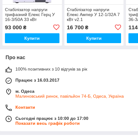
Стабілізатор напруги
Стабілізатор напруги
Стаб
трифазний Елекс Герц У
Елекс Ампер У 12-1/32А 7
триф
16-3/50А 33 кВт
кВт v2.1
36-3
93 000
16 700
114
₴
₴
Купити
Купити
Про нас
100% позитивних з 10 відгуків за рік
Працює з 16.03.2017
м. Одеса
Малиновський ринок, павільйон 74-Б, Одеса, Україна
Контакти
Сьогодні працює з 10:00 до 17:00
Показати весь графік роботи