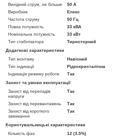
Вихідний струм, не більше
50 А
Виробник
Елекс
Частота струму
50 Гц
Повна потужність
33 кВА
Номінальна потужність
33 кВт
Тип стабілізатора
Тиристорний
Додаткові характеристики
Тип монтажу
Навісний
Тип індикації
Рідкокристалічна
Індикація режиму роботи
Так
Захист та умови експлуатації
Захист від перепадів
Так
напруги
Захист від перевантажень
Так
Захист від короткого
Так
замикання
Користувальницькі характеристики
Кількість фаз
12 (3.5%)