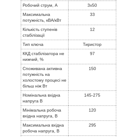
Робочий струм, А
3x50
Максимальна
33
потужність, кВА/кВт
Кількість ступенів
12
стабілізації
Тип ключа
Тиристор
ККД стабілізатора не
97
нижчий, %
Споживана активна
150
потужність на
холостому процесі не
більш ніж Вт
Номінальна вхідна
145-275
напруга В
Мінімальна робоча
120
вхідна напруга, В
Максимальна вхідна
295
робоча напруга, В