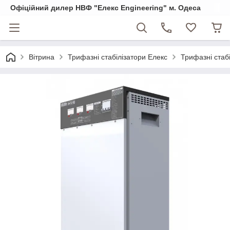
Офіційний дилер НВФ "Елекс Engineering" м. Одеса
Вітрина
Трифазні стабілізатори Елекс
Трифазні стаб