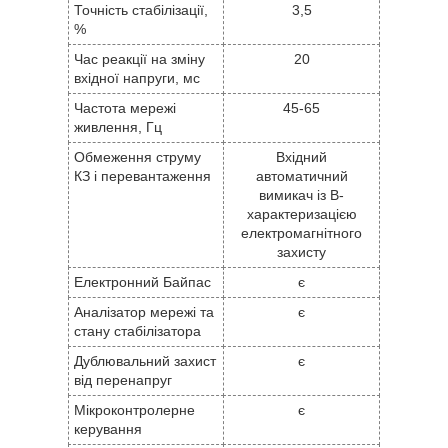
Точність стабілізації,
3,5
%
Час реакції на зміну
20
вхідної напруги, мс
Частота мережі
45-65
живлення, Гц
Обмеження струму
Вхідний
КЗ і перевантаження
автоматичний
вимикач із В-
характеризацією
електромагнітного
захисту
Електронний Байпас
є
Аналізатор мережі та
є
стану стабілізатора
Дублювальний захист
є
від перенапруг
Мікроконтролерне
є
керування