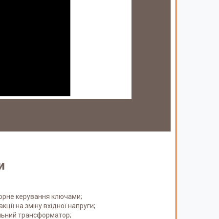
и
орне керування ключами;
ції на зміну вхідної напруги;
льний трансформатор;