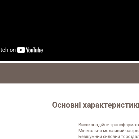
Основні характеристик
Високонадійне трансформат
Мінімально можливий час реак
Безшумний силовий тороїда