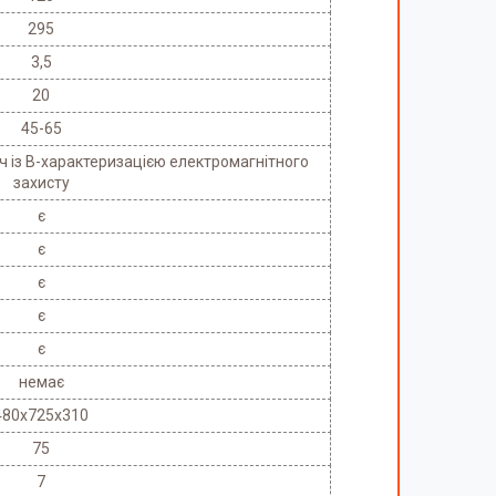
295
3,5
20
45-65
 із В-характеризацією електромагнітного
захисту
є
є
є
є
є
немає
480x725x310
75
7