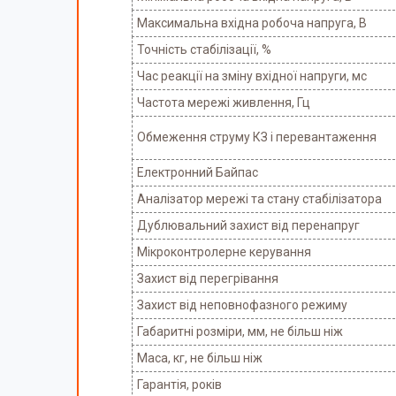
Максимальна вхідна робоча напруга, В
Точність стабілізації, %
Час реакції на зміну вхідної напруги, мс
Частота мережі живлення, Гц
Обмеження струму КЗ і перевантаження
Електронний Байпас
Аналізатор мережі та стану стабілізатора
Дублювальний захист від перенапруг
Мікроконтролерне керування
Захист від перегрівання
Захист від неповнофазного режиму
Габаритні розміри, мм, не більш ніж
Маса, кг, не більш ніж
Гарантія, років