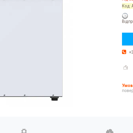
Код:
Відпр
+3
повер