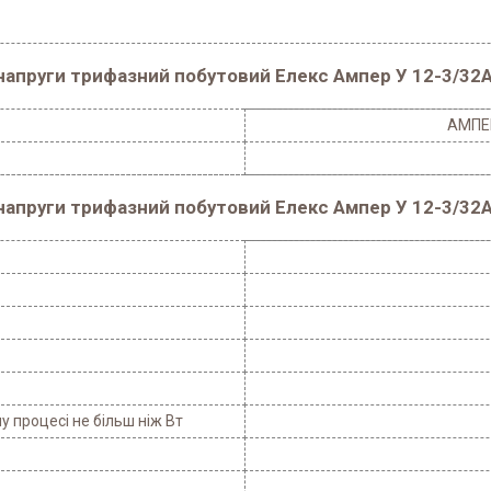
напруги трифазний побутовий Елекс Ампер У 12-3/32А
АМПЕР
напруги трифазний побутовий Елекс Ампер У 12-3/32А
 процесі не більш ніж Вт