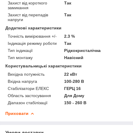
Захист від короткого
Так
замикання
Захист від перепадів
Так
напруги
Додаткові характеристики
Точність вимірювання +/-
2.3 %
Індикація режиму роботи
Так
Тип індикації
Рідкокристалічна
Тип монтажу
Навісний
Користувальницькі характеристики
Вихідна потужність
22 кВт
Вхідна напруга
100-280 В
Стабілізатори ЕЛЕКС
ГЕРЦ 16
Область застосування
Для Дому
Діапазон стабілізації
150 - 260 В
Приховати
Умови доставки