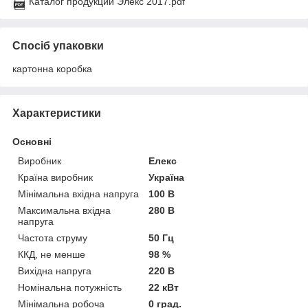
Каталог продукции Элекс 2017.pdf
Спосіб упаковки
картонна коробка
Характеристики
Основні
Виробник
Елекс
Країна виробник
Україна
Мінімальна вхідна напруга
100 В
Максимальна вхідна
280 В
напруга
Частота струму
50 Гц
ККД, не менше
98 %
Вихідна напруга
220 В
Номінальна потужність
22 кВт
Мінімальна робоча
0 град.