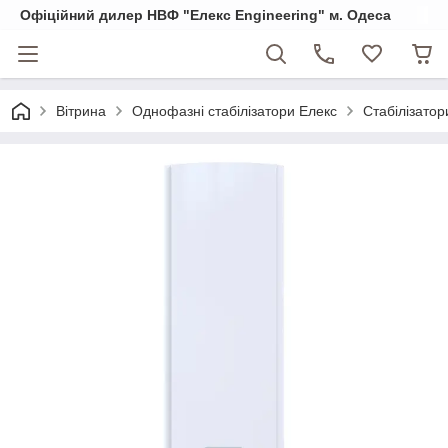
Офіційний дилер НВФ "Елекс Engineering" м. Одеса
Вітрина
Однофазні стабілізатори Елекс
Стабілізатор