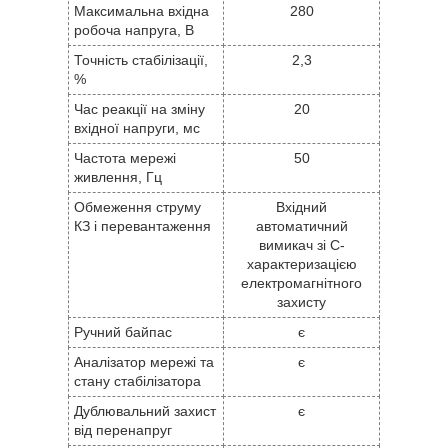
Максимальна вхідна
280
робоча напруга, В
Точність стабілізації,
2,3
%
Час реакції на зміну
20
вхідної напруги, мс
Частота мережі
50
живлення, Гц
Обмеження струму
Вхідний
КЗ і перевантаження
автоматичний
вимикач зі С-
характеризацією
електромагнітного
захисту
Ручний байпас
є
Аналізатор мережі та
є
стану стабілізатора
Дублювальний захист
є
від перенапруг