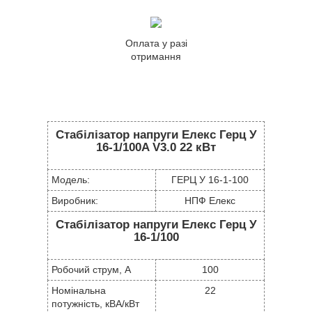
Оплата у разі
отримання
Стабілізатор напруги Елекс Герц У
16-1/100A V3.0 22 кВт
Модель:
ГЕРЦ У 16-1-100
Виробник:
НПФ Елекс
Стабілізатор напруги Елекс Герц У
16-1/100
Робочий струм, А
100
Номінальна
22
потужність, кВА/кВт