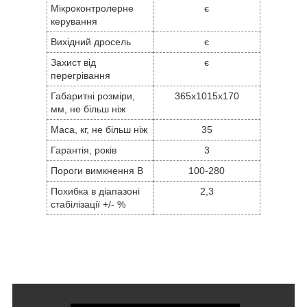
Мікроконтролерне
є
керування
Вихідний дросель
є
Захист від
є
перегрівання
Габаритні розміри,
365x1015x170
мм, не більш ніж
Маса, кг, не більш ніж
35
Гарантія, років
3
Пороги вимкнення В
100-280
Похибка в діапазоні
2,3
стабілізації +/- %