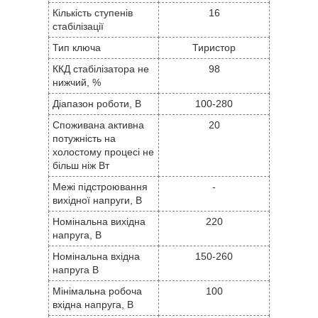
Кількість ступенів
16
стабілізації
Тип ключа
Тиристор
ККД стабілізатора не
98
нижчий, %
Діапазон роботи, В
100-280
Споживана активна
20
потужність на
холостому процесі не
більш ніж Вт
Межі підстроювання
-
вихідної напруги, В
Номінальна вихідна
220
напруга, В
Номінальна вхідна
150-260
напруга В
Мінімальна робоча
100
вхідна напруга, В