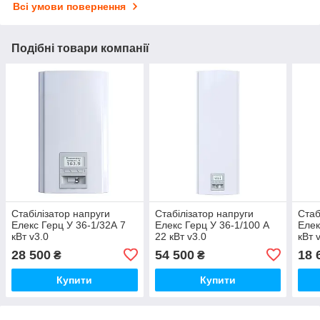
Всі умови повернення
Подібні товари компанії
Стабілізатор напруги
Стабілізатор напруги
Стаб
Елекс Герц У 36-1/32А 7
Елекс Герц У 36-1/100 А
Елек
кВт v3.0
22 кВт v3.0
кВт 
28 500
54 500
18 
₴
₴
Купити
Купити