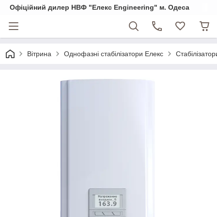
Офіційний дилер НВФ "Елекс Engineering" м. Одеса
Вітрина
Однофазні стабілізатори Елекс
Стабілізатор