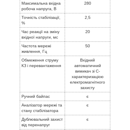
Максимальна вхідна
280
робоча напруга, В
Точність стабілізації,
2,5
%
Час реакції на зміну
20
вхідної напруги, мс
Частота мережі
50
живлення, Гц
Обмеження струму
Вхідний
КЗ і перевантаження
автоматичний
вимикач зі С-
характеризацією
електромагнітного
захисту
Ручний байпас
є
Аналізатор мережі та
є
стану стабілізатора
Дублювальний захист
є
від перенапруг