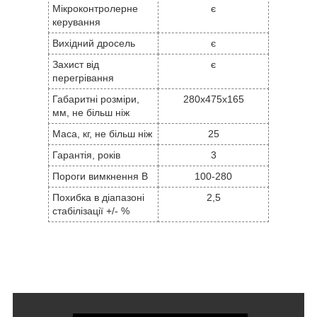
Мікроконтролерне
є
керування
Вихідний дросель
є
Захист від
є
перегрівання
Габаритні розміри,
280x475x165
мм, не більш ніж
Маса, кг, не більш ніж
25
Гарантія, років
3
Пороги вимкнення В
100-280
Похибка в діапазоні
2,5
стабілізації +/- %