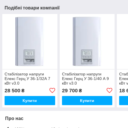
Подібні товари компанії
Стабілізатор напруги
Стабілізатор напруги
Стаб
Елекс Герц У 36-1/32А 7
Елекс Герц У 36-1/40 А 9
Елек
кВт v3.0
кВт v3.0
кВт 
28 500
29 700
18 
₴
₴
Купити
Купити
Про нас