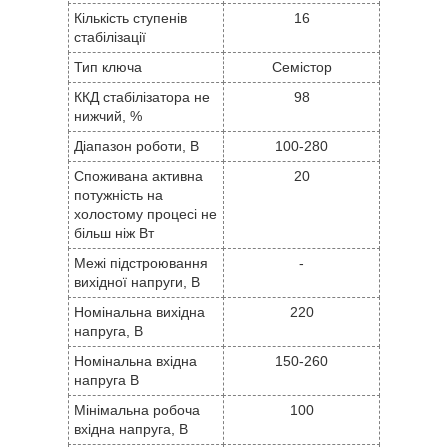
Кількість ступенів
16
стабілізації
Тип ключа
Семістор
ККД стабілізатора не
98
нижчий, %
Діапазон роботи, В
100-280
Споживана активна
20
потужність на
холостому процесі не
більш ніж Вт
Межі підстроювання
-
вихідної напруги, В
Номінальна вихідна
220
напруга, В
Номінальна вхідна
150-260
напруга В
Мінімальна робоча
100
вхідна напруга, В