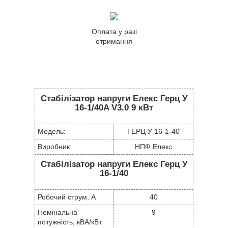
Оплата у разі
отримання
Стабілізатор напруги Елекс Герц У
16-1/40A V3.0 9 кВт
Модель:
ГЕРЦ У 16-1-40
Виробник:
НПФ Елекс
Стабілізатор напруги Елекс Герц У
16-1/40
Робочий струм, А
40
Номінальна
9
потужність, кВА/кВт