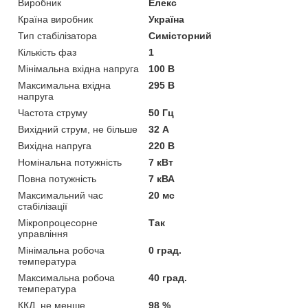
Виробник
Елекс
Країна виробник
Україна
Тип стабілізатора
Симісторний
Кількість фаз
1
Мінімальна вхідна напруга
100 В
Максимальна вхідна
295 В
напруга
Частота струму
50 Гц
Вихідний струм, не більше
32 А
Вихідна напруга
220 В
Номінальна потужність
7 кВт
Повна потужність
7 кВА
Максимальний час
20 мс
стабілізації
Мікропроцесорне
Так
управління
Мінімальна робоча
0 град.
температура
Максимальна робоча
40 град.
температура
ККД, не менше
98 %