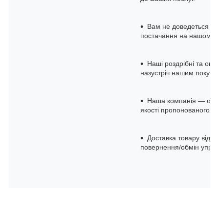
Вам не доведеться до
постачання на нашому с
Наші роздрібні та опто
назустріч нашим покупц
Наша компанія — офіц
якості пропонованого о
Доставка товару відбу
повернення/обмін упрод