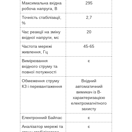
Максимальна вхідна
295
робоча напруга, В
Точність стабілізації,
2,7
%
Час реакції на зміну
20
вхідної напруги, мс
Частота мережі
45-65
живлення, Гц
Вимірювання
є
вхідного струму та
повної потужності
Обмеження струму
Вхідний
КЗ і перевантаження
автоматичний
вимикач із B-
характеризацією
електромагнітного
захисту
Електронний Байпас
є
Аналізатор мережі та
є