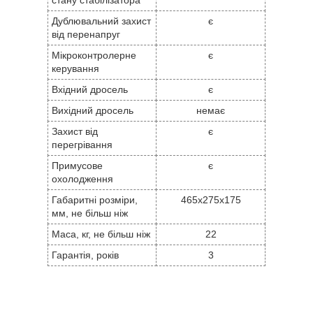
стану стабілізатора
Дублювальний захист
є
від перенапруг
Мікроконтролерне
є
керування
Вхідний дросель
є
Вихідний дросель
немає
Захист від
є
перегрівання
Примусове
є
охолодження
Габаритні розміри,
465x275x175
мм, не більш ніж
Маса, кг, не більш ніж
22
Гарантія, років
3