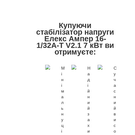
Купуючи
стабілізатор напруги
Елекс Ампер 16-
1/32A-Т V2.1 7 кВт ви
отримуєте:
М
Н
С
і
а
у
н
д
ч
і
і
а
м
й
с
а
н
н
л
и
и
ь
й
й
н
з
в
у
а
и
ц
х
с
і
и
о