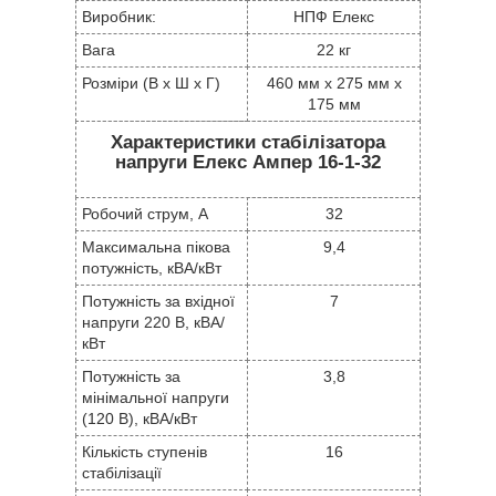
Виробник:
НПФ Елекс
Вага
22 кг
Розміри (В х Ш х Г)
460 мм x 275 мм x
175 мм
Характеристики стабілізатора
напруги Елекс Ампер 16-1-32
Робочий струм, А
32
Максимальна пікова
9,4
потужність, кВА/кВт
Потужність за вхідної
7
напруги 220 В, кВА/
кВт
Потужність за
3,8
мінімальної напруги
(120 В), кВА/кВт
Кількість ступенів
16
стабілізації