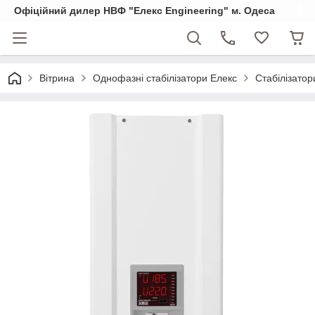
Офіційний дилер НВФ "Елекс Engineering" м. Одеса
Вітрина
Однофазні стабілізатори Елекс
Стабілізато