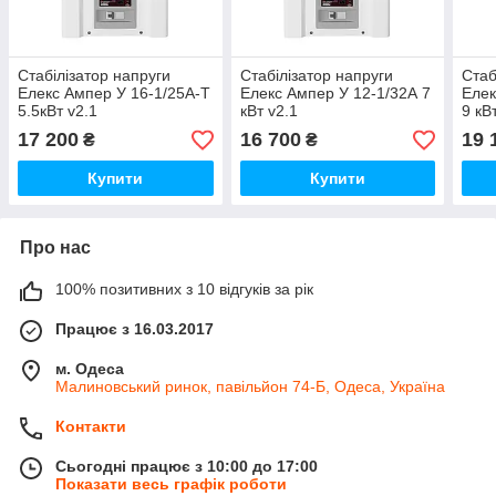
Стабілізатор напруги
Стабілізатор напруги
Стаб
Елекс Ампер У 16-1/25А-Т
Елекс Ампер У 12-1/32А 7
Елек
5.5кВт v2.1
кВт v2.1
9 кВ
17 200
16 700
19 
₴
₴
Купити
Купити
Про нас
100% позитивних з 10 відгуків за рік
Працює з 16.03.2017
м. Одеса
Малиновський ринок, павільйон 74-Б, Одеса, Україна
Контакти
Сьогодні працює з 10:00 до 17:00
Показати весь графік роботи