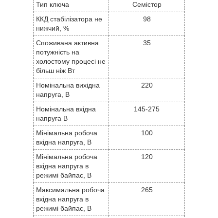
Тип ключа
Семістор
ККД стабілізатора не
98
нижчий, %
Споживана активна
35
потужність на
холостому процесі не
більш ніж Вт
Номінальна вихідна
220
напруга, В
Номінальна вхідна
145-275
напруга В
Мінімальна робоча
100
вхідна напруга, В
Мінімальна робоча
120
вхідна напруга в
режимі байпас, В
Максимальна робоча
265
вхідна напруга в
режимі байпас, В