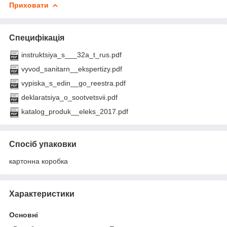
Приховати
Специфікація
instruktsiya_s___32a_t_rus.pdf
vyvod_sanitarn__ekspertizy.pdf
vypiska_s_edin__go_reestra.pdf
deklaratsiya_o_sootvetsvii.pdf
katalog_produk__eleks_2017.pdf
Спосіб упаковки
картонна коробка
Характеристики
Основні