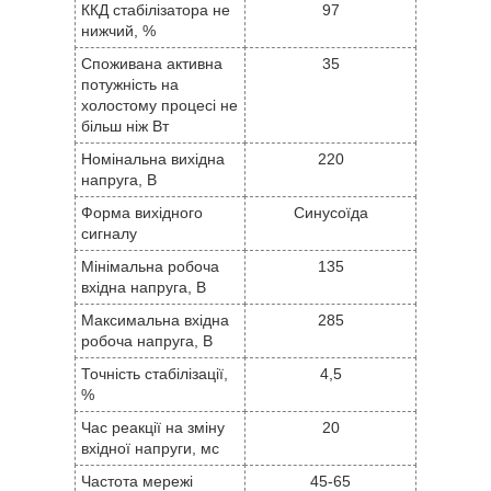
ККД стабілізатора не
97
нижчий, %
Споживана активна
35
потужність на
холостому процесі не
більш ніж Вт
Номінальна вихідна
220
напруга, В
Форма вихідного
Синусоїда
сигналу
Мінімальна робоча
135
вхідна напруга, В
Максимальна вхідна
285
робоча напруга, В
Точність стабілізації,
4,5
%
Час реакції на зміну
20
вхідної напруги, мс
Частота мережі
45-65