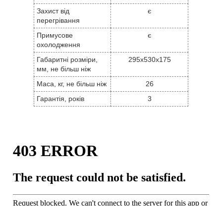
Захист від
є
перегрівання
Примусове
є
охолодження
Габаритні розміри,
295x530x175
мм, не більш ніж
Маса, кг, не більш ніж
26
Гарантія, років
3