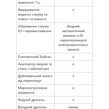
живлення, Гц
Вимірювання
є
вхідного струму та
повної потужності
Обмеження струму
Вхідний
КЗ і перевантаження
автоматичний
вимикач із B-
характеризацією
електромагнітного
захисту
Електронний Байпас
є
Аналізатор мережі та
є
стану стабілізатора
Дублювальний захист
є
від перенапруг
Мікроконтролерне
є
керування
Вхідний дросель
є
Вихідний дросель
немає