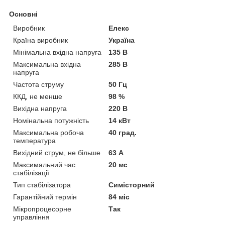
Основні
Виробник
Елекс
Країна виробник
Україна
Мінімальна вхідна напруга
135 В
Максимальна вхідна
285 В
напруга
Частота струму
50 Гц
ККД, не менше
98 %
Вихідна напруга
220 В
Номінальна потужність
14 кВт
Максимальна робоча
40 град.
температура
Вихідний струм, не більше
63 А
Максимальний час
20 мс
стабілізації
Тип стабілізатора
Симісторний
Гарантійний термін
84 міс
Мікропроцесорне
Так
управління