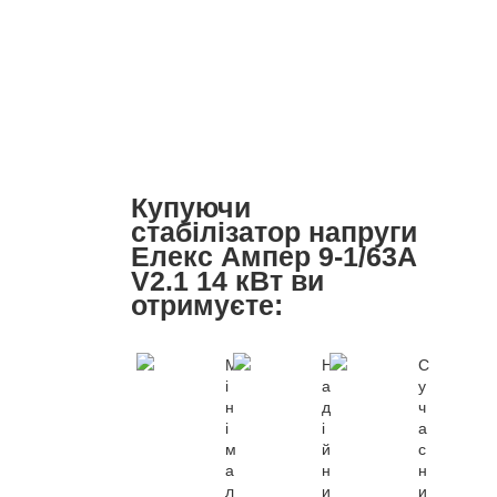
Купуючи
стабілізатор напруги
Елекс Ампер 9-1/63A
V2.1 14 кВт ви
отримуєте:
М
Н
С
і
а
у
н
д
ч
і
і
а
м
й
с
а
н
н
л
и
и