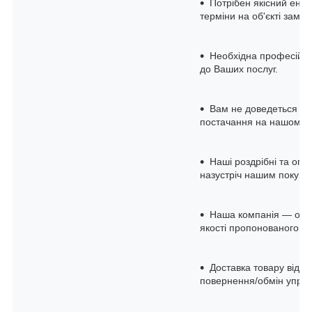
Потрібен якісний енер
терміни на об'єкті замов
Необхідна професійна 
до Ваших послуг.
Вам не доведеться до
постачання на нашому с
Наші роздрібні та опто
назустріч нашим покупц
Наша компанія — офіц
якості пропонованого о
Доставка товару відбу
повернення/обмін упро