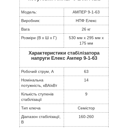
Модель:
АМПЕР 9-1-63
Виробник:
НПФ Елекс
Вага
26 кг
Розміри (В х Ш х Г)
530 мм x 295 мм x
175 мм
Характеристики стабілізатора
напруги Елекс Ампер 9-1-63
Робочий струм, А
63
Номінальна
14
потужність, кВА/кВт
Кількість ступенів
9
стабілізації
Тип ключа
Семістор
Діапазон стабілізації,
160-260
В