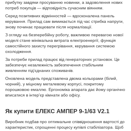
прибутку завдяки просуванню новинки, а задоволення нових
потреб покупців — відповідність сучасним віянням.
Серед позитивних відмінностей — вдосконалена панель
керування. Прилад сам вимикається під час стрибка напруги,
знову починає працювати після нормалізації.
З огляду на безперебійну роботу, важливою перевагою нової
моделі стане мінімальна витрата електроенергії, функція
самостійного захисту перегрівання, керування системою
охолодження.
За потреби прилад працює від генераторних установок. Це
забезпечує незалежність забезпечення стабільним
живленням під'єднаних споживачів.
Оновлена модель представлена двома кольорами (білий,
чорний), у міцному металевому корпусі, покритому
порошковою емаллю. Ергономіка апарата дає йому органічно
вписатися в інтер'єр кімнати або офісу.
Як купити ЕЛЕКС АМПЕР 9-1/63 V2.1
Виробник подбав про оптимальне співвідношення вартості до
характеристик, спрощенні процесу купівлі стабілізатора. Щоб