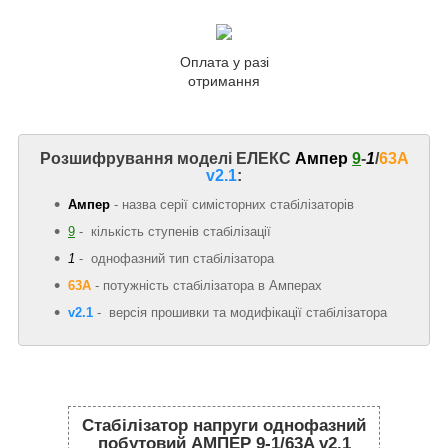
Оплата у разі
отримання
Розшифрування моделі ЕЛЕКС
Ампер
9
-
1
/
63A
v2.1
:
Ампер
- назва серії симісторних стабілізаторів
9
- кількість ступенів стабілізації
1
- однофазний тип стабілізатора
63А
-
потужність стабілізатора в Амперах
v2.1
- версія прошивки та модифікації стабілізатора
Стабілізатор напруги однофазний
побутовий АМПЕР 9-1/63A v2.1