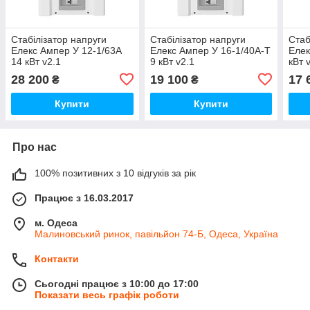
Стабілізатор напруги
Стабілізатор напруги
Стаб
Елекс Ампер У 12-1/63А
Елекс Ампер У 16-1/40А-Т
Елек
14 кВт v2.1
9 кВт v2.1
кВт 
28 200
19 100
17 
₴
₴
Купити
Купити
Про нас
100% позитивних з 10 відгуків за рік
Працює з 16.03.2017
м. Одеса
Малиновський ринок, павільйон 74-Б, Одеса, Україна
Контакти
Сьогодні працює з 10:00 до 17:00
Показати весь графік роботи