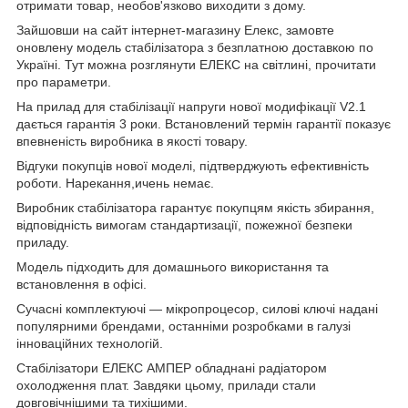
отримати товар, необов'язково виходити з дому.
Зайшовши на сайт інтернет-магазину Елекс, замовте
оновлену модель стабілізатора з безплатною доставкою по
Україні. Тут можна розглянути ЕЛЕКС на світлині, прочитати
про параметри.
На прилад для стабілізації напруги нової модифікації V2.1
дається гарантія 3 роки. Встановлений термін гарантії показує
впевненість виробника в якості товару.
Відгуки покупців нової моделі, підтверджують ефективність
роботи. Нарекання,ичень немає.
Виробник стабілізатора гарантує покупцям якість збирання,
відповідність вимогам стандартизації, пожежної безпеки
приладу.
Модель підходить для домашнього використання та
встановлення в офісі.
Сучасні комплектуючі — мікропроцесор, силові ключі надані
популярними брендами, останніми розробками в галузі
інноваційних технологій.
Стабілізатори ЕЛЕКС АМПЕР обладнані радіатором
охолодження плат. Завдяки цьому, прилади стали
довговічнішими та тихішими.