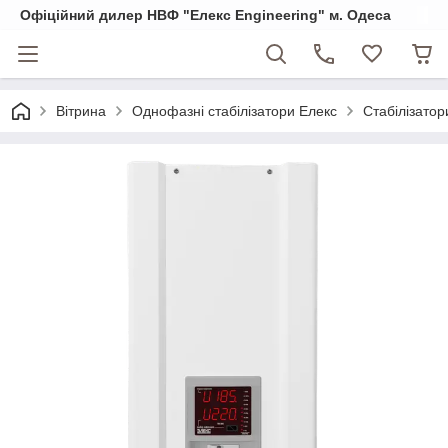
Офіційний дилер НВФ "Елекс Engineering" м. Одеса
Вітрина
Однофазні стабілізатори Елекс
Стабілізато