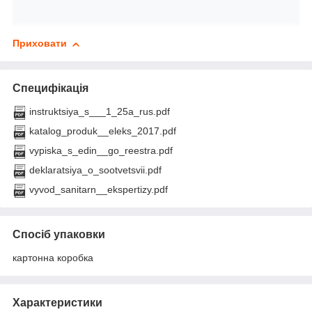
Приховати
Специфікація
instruktsiya_s___1_25a_rus.pdf
katalog_produk__eleks_2017.pdf
vypiska_s_edin__go_reestra.pdf
deklaratsiya_o_sootvetsvii.pdf
vyvod_sanitarn__ekspertizy.pdf
Спосіб упаковки
картонна коробка
Характеристики