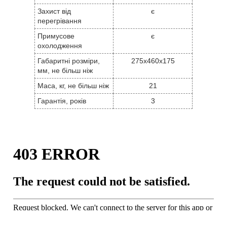
Захист від
є
перегрівання
Примусове
є
охолодження
Габаритні розміри,
275x460x175
мм, не більш ніж
Маса, кг, не більш ніж
21
Гарантія, років
3