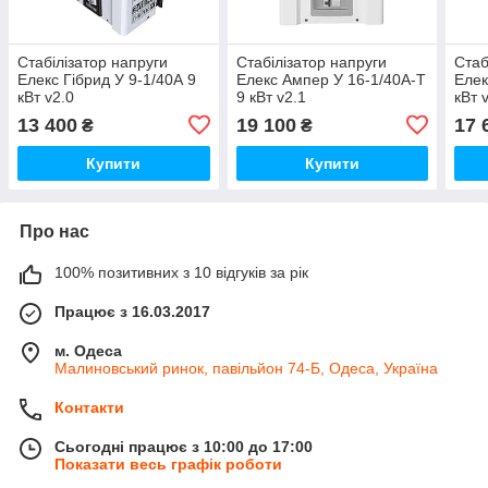
Стабілізатор напруги
Стабілізатор напруги
Стаб
Елекс Гібрид У 9-1/40А 9
Елекс Ампер У 16-1/40А-Т
Елек
кВт v2.0
9 кВт v2.1
кВт 
13 400
19 100
17 
₴
₴
Купити
Купити
Про нас
100% позитивних з 10 відгуків за рік
Працює з 16.03.2017
м. Одеса
Малиновський ринок, павільйон 74-Б, Одеса, Україна
Контакти
Сьогодні працює з 10:00 до 17:00
Показати весь графік роботи