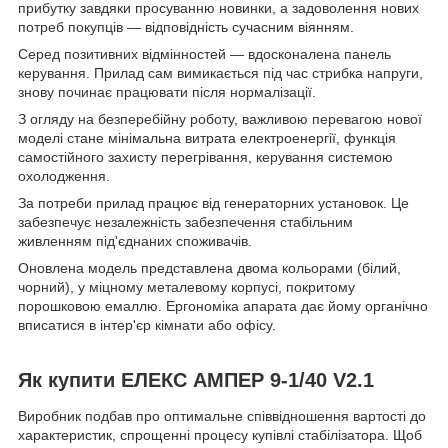
прибутку завдяки просуванню новинки, а задоволення нових
потреб покупців — відповідність сучасним віянням.
Серед позитивних відмінностей — вдосконалена панель
керування. Прилад сам вимикається під час стрибка напруги,
знову починає працювати після нормалізації.
З огляду на безперебійну роботу, важливою перевагою нової
моделі стане мінімальна витрата електроенергії, функція
самостійного захисту перегрівання, керування системою
охолодження.
За потреби прилад працює від генераторних установок. Це
забезпечує незалежність забезпечення стабільним
живленням під'єднаних споживачів.
Оновлена модель представлена двома кольорами (білий,
чорний), у міцному металевому корпусі, покритому
порошковою емаллю. Ергономіка апарата дає йому органічно
вписатися в інтер'єр кімнати або офісу.
Як купити ЕЛЕКС АМПЕР 9-1/40 V2.1
Виробник подбав про оптимальне співвідношення вартості до
характеристик, спрощенні процесу купівлі стабілізатора. Щоб