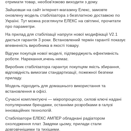
отримати товар, необов'язково виходити з дому.
Зайшовши на сайт інтернет-магазину Елекс, замовте
оновлену модель стабілізатора з безплатною доставкою по
Україні. Тут можна розглянути ЕЛЕКС на світлині, прочитати
про параметри.
На прилад для стабілізації напруги нової модифікації V2.1
дається гарантія 3 роки. Встановлений термін гарантії показує
впевненість виробника в якості товару.
Відгуки покупців нової моделі, підтверджують ефективність
роботи. Нарекання,ичень немає.
Виробник стабілізатора гарантує покупцям якість збирання,
відповідність вимогам стандартизації, пожежної безпеки
приладу.
Модель підходить для домашнього використання та
встановлення в офісі.
Сучасні комплектуючі — мікропроцесор, силові ключі надані
популярними брендами, останніми розробками в галузі
інноваційних технологій.
Стабілізатори ЕЛЕКС АМПЕР обладнані радіатором
охолодження плат. Завдяки цьому, прилади стали
довговічнішими та тихішими.