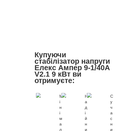
Купуючи
стабілізатор напруги
Елекс Ампер 9-1/40A
V2.1 9 кВт ви
отримуєте:
М
Н
С
і
а
у
н
д
ч
і
і
а
м
й
с
а
н
н
л
и
и