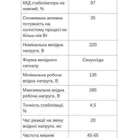
ККД стабілізатора не
97
нижчий, %
Споживана активна
35
потужність на
холостому процесі не
більш ніж Вт
Номінальна вихідна
220
напруга, В
Форма вихідного
Синусоїда
сигналу
Мінімальна робоча
135
вхідна напруга, В
Максимальна вхідна
285
робоча напруга, В
Точність стабілізації,
4,5
%
Час реакції на зміну
20
вхідної напруги, мс
Частота мережі
45-65