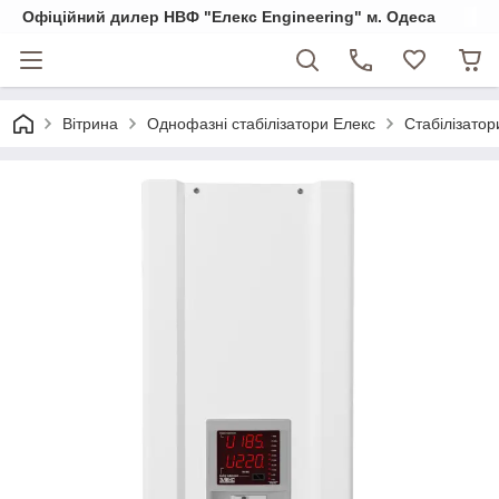
Офіційний дилер НВФ "Елекс Engineering" м. Одеса
Вітрина
Однофазні стабілізатори Елекс
Стабілізато