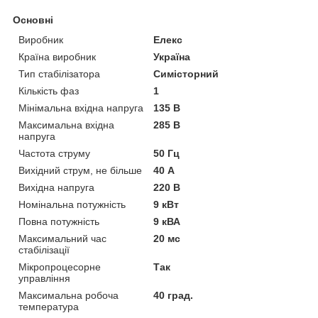
Основні
Виробник
Елекс
Країна виробник
Україна
Тип стабілізатора
Симісторний
Кількість фаз
1
Мінімальна вхідна напруга
135 В
Максимальна вхідна
285 В
напруга
Частота струму
50 Гц
Вихідний струм, не більше
40 А
Вихідна напруга
220 В
Номінальна потужність
9 кВт
Повна потужність
9 кВА
Максимальний час
20 мс
стабілізації
Мікропроцесорне
Так
управління
Максимальна робоча
40 град.
температура