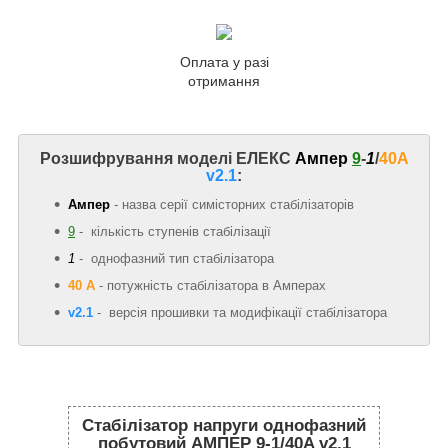
Оплата у разі
отримання
Розшифрування моделі ЕЛЕКС
Ампер
9
-
1
/
40A
v2.1
:
Ампер
- назва серії симісторних стабілізаторів
9
- кількість ступенів стабілізації
1
- однофазний тип стабілізатора
40 А
-
потужність стабілізатора в Амперах
v2.1
- версія прошивки та модифікації стабілізатора
Стабілізатор напруги однофазний
побутовий АМПЕР 9-1/40A v2.1