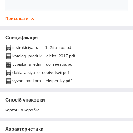
Приховати
Специфікація
instruktsiya_s___1_25a_rus.pdf
katalog_produk__eleks_2017.pdf
vypiska_s_edin__go_reestra.pdf
deklaratsiya_o_sootvetsvii.pdf
vyvod_sanitarn__ekspertizy.pdf
Спосіб упаковки
картонна коробка
Характеристики