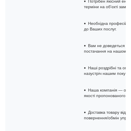
Потрібен якісний енер
терміни на об'єкті замов
Необхідна професійна 
до Ваших послуг.
Вам не доведеться до
постачання на нашому с
Наші роздрібні та опто
назустріч нашим покупц
Наша компанія — офіц
якості пропонованого о
Доставка товару відбу
повернення/обмін упро