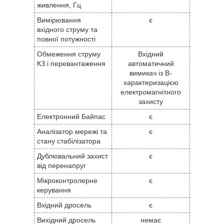
живлення, Гц
Вимірювання
є
вхідного струму та
повної потужності
Обмеження струму
Вхідний
КЗ і перевантаження
автоматичний
вимикач із B-
характеризацією
електромагнітного
захисту
Електронний Байпас
є
Аналізатор мережі та
є
стану стабілізатора
Дублювальний захист
є
від перенапруг
Мікроконтролерне
є
керування
Вхідний дросель
є
Вихідний дросель
немає