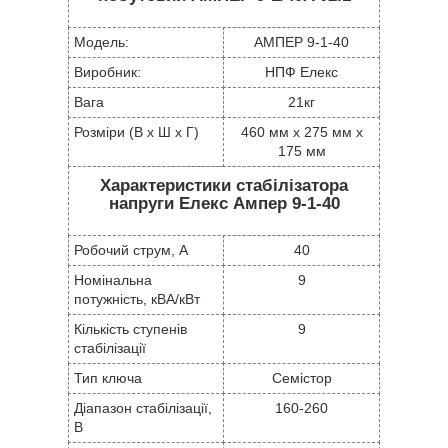
Модель:
АМПЕР 9-1-40
Виробник:
НПФ Елекс
Вага
21кг
Розміри (В х Ш х Г)
460 мм x 275 мм x
175 мм
Характеристики стабілізатора
напруги Елекс Ампер 9-1-40
Робочий струм, А
40
Номінальна
9
потужність, кВА/кВт
Кількість ступенів
9
стабілізації
Тип ключа
Семістор
Діапазон стабілізації,
160-260
В