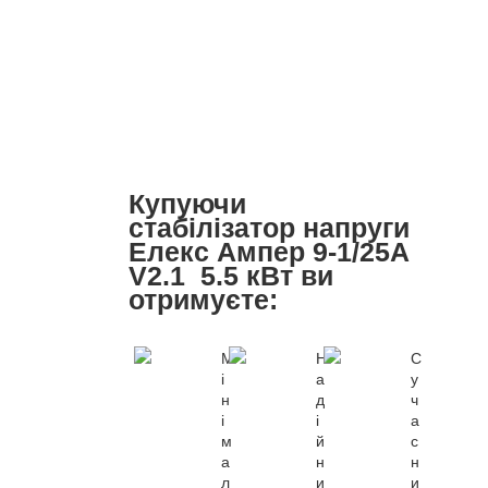
Купуючи
стабілізатор напруги
Елекс Ампер 9-1/25A
V2.1 5.5 кВт ви
отримуєте:
М
Н
С
і
а
у
н
д
ч
і
і
а
м
й
с
а
н
н
л
и
и