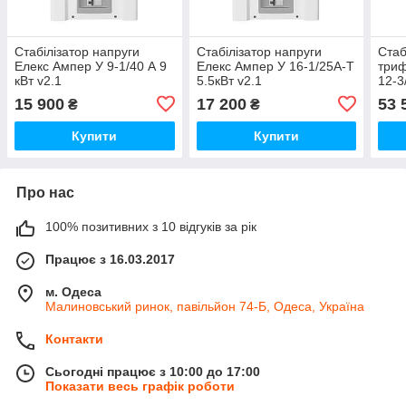
Стабілізатор напруги
Стабілізатор напруги
Стаб
Елекс Ампер У 9-1/40 А 9
Елекс Ампер У 16-1/25А-Т
триф
кВт v2.1
5.5кВт v2.1
12-3
15 900
17 200
53 
₴
₴
Купити
Купити
Про нас
100% позитивних з 10 відгуків за рік
Працює з 16.03.2017
м. Одеса
Малиновський ринок, павільйон 74-Б, Одеса, Україна
Контакти
Сьогодні працює з 10:00 до 17:00
Показати весь графік роботи