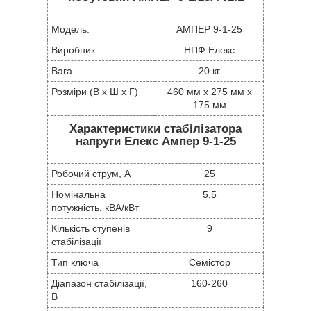
Модель:
АМПЕР 9-1-25
Виробник:
НПФ Елекс
Вага
20 кг
Розміри (В х Ш х Г)
460 мм x 275 мм x
175 мм
Характеристики стабілізатора
напруги Елекс Ампер 9-1-25
Робочий струм, А
25
Номінальна
5,5
потужність, кВА/кВт
Кількість ступенів
9
стабілізації
Тип ключа
Семістор
Діапазон стабілізації,
160-260
В