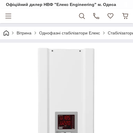
Офіційний дилер НВФ "Елекс Engineering" м. Одеса
Вітрина
Однофазні стабілізатори Елекс
Стабілізато