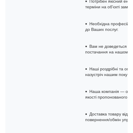
Потрібен якісний енер
терміни на об'єкті замов
Необхідна професійна 
до Ваших послуг.
Вам не доведеться до
постачання на нашому с
Наші роздрібні та опто
назустріч нашим покупц
Наша компанія — офіц
якості пропонованого о
Доставка товару відбу
повернення/обмін упро