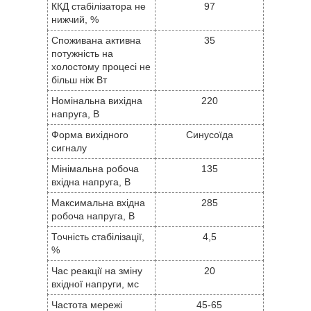
ККД стабілізатора не
97
нижчий, %
Споживана активна
35
потужність на
холостому процесі не
більш ніж Вт
Номінальна вихідна
220
напруга, В
Форма вихідного
Синусоїда
сигналу
Мінімальна робоча
135
вхідна напруга, В
Максимальна вхідна
285
робоча напруга, В
Точність стабілізації,
4,5
%
Час реакції на зміну
20
вхідної напруги, мс
Частота мережі
45-65