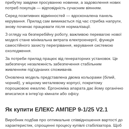
прибутку завдяки просуванню новинки, а задоволення нових
потреб покупців — відповідність сучасним віянням.
Серед позитивних відмінностей — вдосконалена панель
керування. Прилад сам вимикається під час стрибка напруги,
знову починає працювати після нормалізації.
З огляду на безперебійну роботу, важливою перевагою нової
моделі стане мінімальна витрата електроенергії, функція
самостійного захисту перегрівання, керування системою
охолодження.
За потреби прилад працює від генераторних установок. Це
забезпечує незалежність забезпечення стабільним
живленням під'єднаних споживачів.
Оновлена модель представлена двома кольорами (білий,
чорний), у міцному металевому корпусі, покритому
порошковою емаллю. Ергономіка апарата дає йому органічно
вписатися в інтер'єр кімнати або офісу.
Як купити ЕЛЕКС АМПЕР 9-1/25 V2.1
Виробник подбав про оптимальне співвідношення вартості до
характеристик, спрощенні процесу купівлі стабілізатора. Щоб