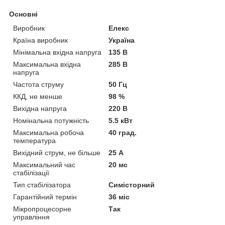
Основні
Виробник
Елекс
Країна виробник
Україна
Мінімальна вхідна напруга
135 В
Максимальна вхідна
285 В
напруга
Частота струму
50 Гц
ККД, не менше
98 %
Вихідна напруга
220 В
Номінальна потужність
5.5 кВт
Максимальна робоча
40 град.
температура
Вихідний струм, не більше
25 А
Максимальний час
20 мс
стабілізації
Тип стабілізатора
Симісторний
Гарантійний термін
36 міс
Мікропроцесорне
Так
управління