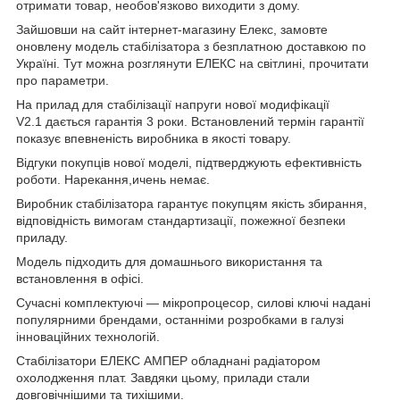
отримати товар, необов'язково виходити з дому.
Зайшовши на сайт інтернет-магазину Елекс, замовте
оновлену модель стабілізатора з безплатною доставкою по
Україні. Тут можна розглянути ЕЛЕКС на світлині, прочитати
про параметри.
На прилад для стабілізації напруги нової модифікації
V2.1 дається гарантія 3 роки. Встановлений термін гарантії
показує впевненість виробника в якості товару.
Відгуки покупців нової моделі, підтверджують ефективність
роботи. Нарекання,ичень немає.
Виробник стабілізатора гарантує покупцям якість збирання,
відповідність вимогам стандартизації, пожежної безпеки
приладу.
Модель підходить для домашнього використання та
встановлення в офісі.
Сучасні комплектуючі — мікропроцесор, силові ключі надані
популярними брендами, останніми розробками в галузі
інноваційних технологій.
Стабілізатори ЕЛЕКС АМПЕР обладнані радіатором
охолодження плат. Завдяки цьому, прилади стали
довговічнішими та тихішими.