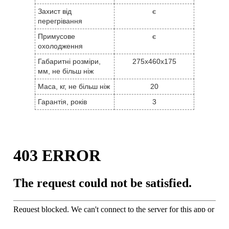
Захист від
є
перегрівання
Примусове
є
охолодження
Габаритні розміри,
275x460x175
мм, не більш ніж
Маса, кг, не більш ніж
20
Гарантія, років
3