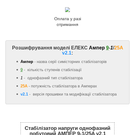
Оплата у разі
отримання
Розшифрування моделі ЕЛЕКС
Ампер
9
-
1
/
25A
v2.1
:
Ампер
- назва серії симісторних стабілізаторів
9
- кількість ступенів стабілізації
1
- однофазний тип стабілізатора
25А
-
потужність стабілізатора в Амперах
v2.1
- версія прошивки та модифікації стабілізатора
Стабілізатор напруги однофазний
побутовий АМПЕР 9-1/25A v2.1