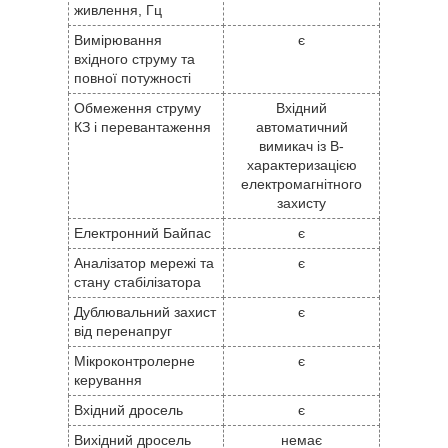
живлення, Гц
Вимірювання
є
вхідного струму та
повної потужності
Обмеження струму
Вхідний
КЗ і перевантаження
автоматичний
вимикач із B-
характеризацією
електромагнітного
захисту
Електронний Байпас
є
Аналізатор мережі та
є
стану стабілізатора
Дублювальний захист
є
від перенапруг
Мікроконтролерне
є
керування
Вхідний дросель
є
Вихідний дросель
немає