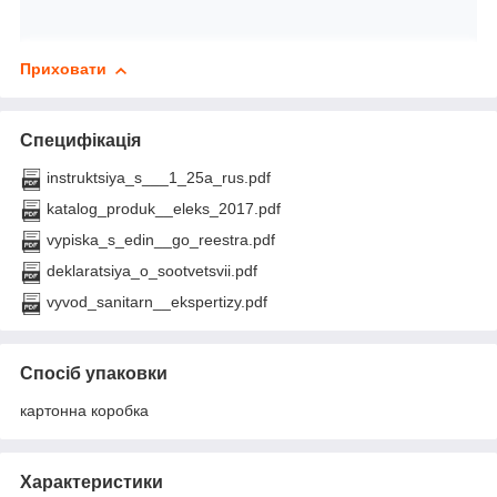
Приховати
Специфікація
instruktsiya_s___1_25a_rus.pdf
katalog_produk__eleks_2017.pdf
vypiska_s_edin__go_reestra.pdf
deklaratsiya_o_sootvetsvii.pdf
vyvod_sanitarn__ekspertizy.pdf
Спосіб упаковки
картонна коробка
Характеристики