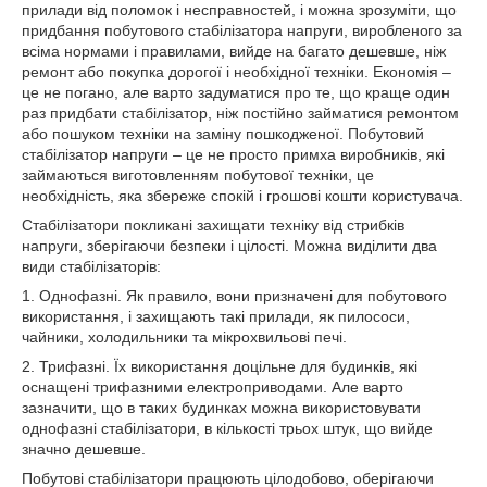
прилади від поломок і несправностей, і можна зрозуміти, що
придбання побутового стабілізатора напруги, виробленого за
всіма нормами і правилами, вийде на багато дешевше, ніж
ремонт або покупка дорогої і необхідної техніки. Економія –
це не погано, але варто задуматися про те, що краще один
раз придбати стабілізатор, ніж постійно займатися ремонтом
або пошуком техніки на заміну пошкодженої. Побутовий
стабілізатор напруги – це не просто примха виробників, які
займаються виготовленням побутової техніки, це
необхідність, яка збереже спокій і грошові кошти користувача.
Стабілізатори покликані захищати техніку від стрибків
напруги, зберігаючи безпеки і цілості. Можна виділити два
види стабілізаторів:
1. Однофазні. Як правило, вони призначені для побутового
використання, і захищають такі прилади, як пилососи,
чайники, холодильники та мікрохвильові печі.
2. Трифазні. Їх використання доцільне для будинків, які
оснащені трифазними електроприводами. Але варто
зазначити, що в таких будинках можна використовувати
однофазні стабілізатори, в кількості трьох штук, що вийде
значно дешевше.
Побутові стабілізатори працюють цілодобово, оберігаючи