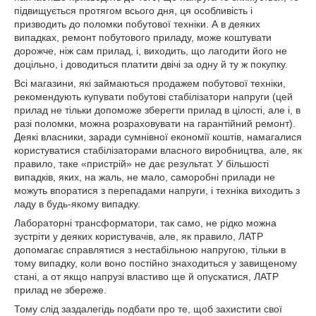
підвищується протягом всього дня, ця особливість і
призводить до поломки побутової техніки. А в деяких
випадках, ремонт побутового приладу, може коштувати
дорожче, ніж сам прилад, і, виходить, що лагодити його не
доцільно, і доводиться платити двічі за одну й ту ж покупку.
Всі магазини, які займаються продажем побутової техніки,
рекомендують купувати побутові стабілізатори напруги (цей
прилад не тільки допоможе зберегти прилад в цілості, але і, в
разі поломки, можна розраховувати на гарантійний ремонт).
Деякі власники, заради сумнівної економії коштів, намагалися
користуватися стабілізаторами власного виробництва, але, як
правило, таке «пристрій» не дає результат. У більшості
випадків, яких, на жаль, не мало, саморобні прилади не
можуть впоратися з перепадами напруги, і техніка виходить з
ладу в будь-якому випадку.
Лабораторні трансформатори, так само, не рідко можна
зустріти у деяких користувачів, але, як правило, ЛАТР
допомагає справлятися з нестабільною напругою, тільки в
тому випадку, коли воно постійно знаходиться у завищеному
стані, а от якщо напрузі властиво ще й опускатися, ЛАТР
прилад не збереже.
Тому слід заздалегідь подбати про те, щоб захистити свої