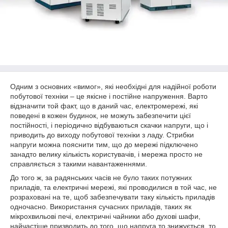
Одним з основних «вимог», які необхідні для надійної роботи
побутової техніки – це якісне і постійне напруження. Варто
відзначити той факт, що в даний час, електромережі, які
поведені в кожен будинок, не можуть забезпечити цієї
постійності, і періодично відбуваються скачки напруги, що і
приводить до виходу побутової техніки з ладу. Стрибки
напруги можна пояснити тим, що до мережі підключено
занадто велику кількість користувачів, і мережа просто не
справляється з такими навантаженнями.
До того ж, за радянських часів не було таких потужних
приладів, та електричні мережі, які проводилися в той час, не
розраховані на те, щоб забезпечувати таку кількість приладів
одночасно. Використання сучасних приладів, таких як
мікрохвильові печі, електричні чайники або духові шафи,
найчастіше призводить до того, що напруга то знижується, то