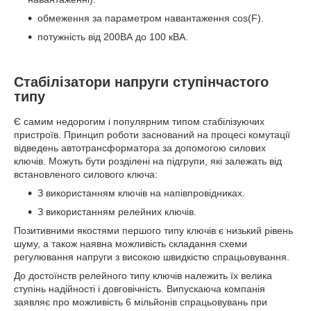
обмеження за параметром навантаження cos(F).
потужність від 200ВА до 100 кВА.
Стабілізатори напруги ступінчастого
типу
Є самим недорогим і популярним типом стабілізуючих
пристроїв. Принцип роботи заснований на процесі комутації
відведень автотрансформатора за допомогою силових
ключів. Можуть бути розділені на підгрупи, які залежать від
встановленого силового ключа:
З використанням ключів на напівпровідниках.
З використанням релейних ключів.
Позитивними якостями першого типу ключів є низький рівень
шуму, а також наявна можливість складання схеми
регулювання напруги з високою швидкістю спрацьовування.
До достоїнств релейного типу ключів належить їх велика
ступінь надійності і довговічність. Випускаюча компанія
заявляє про можливість 6 мільйонів спрацьовувань при