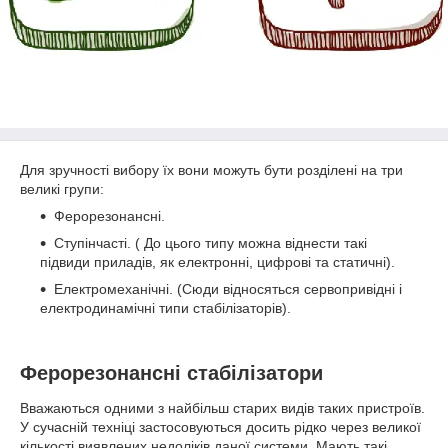
Для зручності вибору їх вони можуть бути розділені на три
великі групи:
Ферорезонансні.
Ступінчасті. ( До цього типу можна віднести такі
підвиди приладів, як електронні, цифрові та статичні).
Електромеханічні. (Сюди відносяться сервопривідні і
електродинамічні типи стабілізаторів).
Ферорезонансні стабілізатори
Вважаються одними з найбільш старих видів таких пристроїв.
У сучасній техніці застосовуються досить рідко через великої
кількості виявлених недоліків даної системи. Мають такі