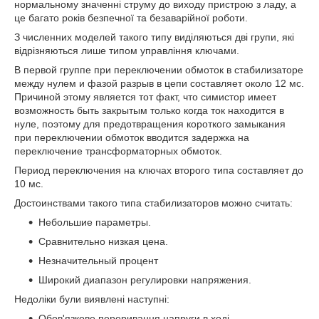
нормальному значенні струму до виходу пристрою з ладу, а
це багато років безпечної та безаварійної роботи.
З численних моделей такого типу виділяються дві групи, які
відрізняються лише типом управління ключами.
В первой группе при переключении обмоток в стабилизаторе
между нулем и фазой разрыв в цепи составляет около 12 мс.
Причиной этому является тот факт, что симистор имеет
возможность быть закрытым только когда ток находится в
нуле, поэтому для предотвращения короткого замыкания
при переключении обмоток вводится задержка на
переключение трансформаторных обмоток.
Период переключения на ключах второго типа составляет до
10 мс.
Достоинствами такого типа стабилизаторов можно считать:
Небольшие параметры.
Сравнительно низкая цена.
Незначительный процент
Широкий диапазон регулировки напряжения.
Недоліки були виявлені наступні:
Обов'язкове переривання напруги в ході