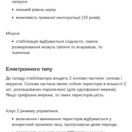
напруги.
низький рівень шуму.
можливість тривалої експлуатації (10 років).
Мінуси:
стабілізація відбувається східчасто, лампи
розжарювання можуть світити то яскравіше, то
тьмяніше.
Електронного типу
До складу стабілізатора входять 2 основні частини: силова і
керуюча. Силова частина являє собою тиристори в кількості 2
шт., розташованих паралельно (для однофазної мережі).
Якщо трифазна мережа, то таких тиристорів шість.
Існує 2 режиму управління:
включення і вимикання тиристорів відбувається у
конкретний проміжок часу, пропускаючи деякі періоди.