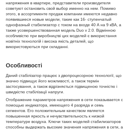
напряжения в квартире, представители производителя
советуют остановить свой выбор именно на нем. Помимо
этого, в ассортименте продаж компании имеются недавно
появившиеся новые модели, такие как 16- ступенчатый
однофазный стабилизатор с током на входе 40 А на 9 кВА, а
также усовершенствованная модель Duo v 2.0. Відмінною
особливістю при виробництві цих моделей є використання
новітніх технологій і висока якість деталей, що
використовуються при складанні.
Особливості
Даний стабілізатор працює з двопроцесорною технології, що
значно підвищує його можливості, а також термін
застосування, а також відрізняється підвищеною точністю і
швидкістю стабілізації напруги.
Отображение параметров напряжения в сети показывается с
помощью индикатора, имеющего 4 разряда и семь
сегментов. Его положительным качеством является
повышенная яркость и нечувствительность к низкой
температуре воздуха. Ключи таких моделей стабилизаторов
способны выдержать высокие значения напряжения в сети, а