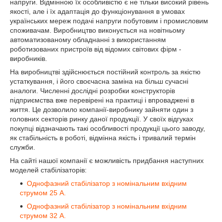
напруги. Відмінною їх особливістю є не тільки високий рівень
якості, але і їх адаптація до функціонування в умовах
українських мереж подачі напруги побутовим і промисловим
споживачам. Виробництво виконується на новітньому
автоматизованому обладнанні з використанням
роботизованих пристроїв від відомих світових фірм -
виробників.
На виробництві здійснюється постійний контроль за якістю
устаткування, і його своєчасна заміна на більш сучасні
аналоги. Численні дослідні розробки конструкторів
підприємства вже перевірені на практиці і впроваджені в
життя. Це дозволило компанії-виробнику зайняти один з
головних секторів ринку даної продукції. У своїх відгуках
покупці відзначають такі особливості продукції цього заводу,
як стабільність в роботі, відмінна якість і тривалий термін
служби.
На сайті нашої компанії є можливість придбання наступних
моделей стабілізаторів:
Однофазний стабілізатор з номінальним вхідним
струмом 25 А.
Однофазний стабілізатор з номінальним вхідним
струмом 32 А.