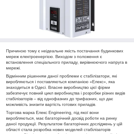
Причиною тому є неідеальне якість постачання будинкових
мереж електроенергією. Виходом з положення є
встановлення спеціального приладу, вирівнюючого напруга в
мережі.
Відмінним рішенням даної проблеми є стабілізатори, які
виробляються і поставляються компанією «Елекс», яка
знаходиться в Одесі. Власне виробництво цієї фірми
забезпечує повний цикл виробництва і розробки різних видів
стабілізаторів – від однофазних до трифазних, що дає
можливість знизити вартість готових приладів.
Торгова марка Елекс Engineering, під якої вони
виробляються, має багаторічний досвід роботи на ринку
даної продукції. Результатом багаторічних досліджень у цій
області стала розробка нових моделей стабілізаторів