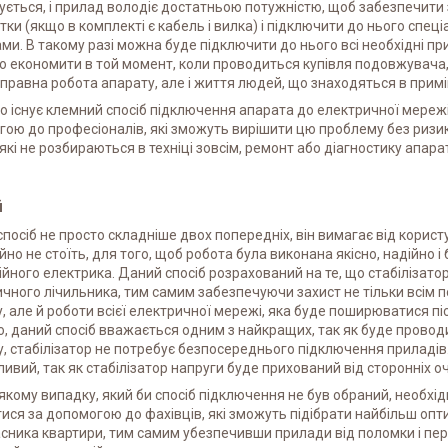
ється, і прилад володіє достатньою потужністю, щоб забезпечити з
тки (якщо в комплекті є кабель і вилка) і підключити до нього спе
ми. В такому разі можна буде підключити до нього всі необхідні пр
о економити в той момент, коли проводиться купівля подовжувача, я
справна робота апарату, але і життя людей, що знаходяться в примі
о існує клемний спосіб підключення апарата до електричної мережі
ою до професіоналів, які зможуть вирішити цю проблему без ризик
які не розбираються в техніці зовсім, ремонт або діагностику апара
й
посіб не просто складніше двох попередніх, він вимагає від корис
йно не стоїть, для того, щоб робота була виконана якісно, надійно 
йного електрика. Даний спосіб розрахований на те, що стабілізат
чного лічильника, тим самим забезпечуючи захист не тільки всім 
, але й роботи всієї електричної мережі, яка буде поширюватися пі
, даний спосіб вважається одним з найкращих, так як буде проводи
, стабілізатор не потребує безпосереднього підключення приладів. 
ивий, так як стабілізатор напруги буде прихований від сторонніх о
якому випадку, який би спосіб підключення не був обраний, необхі
ися за допомогою до фахівців, які зможуть підібрати найбільш оп
сника квартири, тим самим убезпечивши прилади від поломки і пере