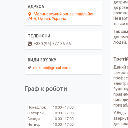
дотриму
до розе
розетка
Малиновський ринок, павільйон
Не варт
74-Б, Одеса, Україна
тільки 
Так сам
допомог
людей, 
+380 (96) 777-36-66
Треті
Даний с
eleksod@gmail.com
самості
професі
електри
Графік роботи
будинку
правило
випадку
привабл
Понеділок
10:00
17:00
У будь-
Вівторок
10:00
17:00
звернут
Середа
10:00
17:00
для вла
Четвер
10:00
17:00