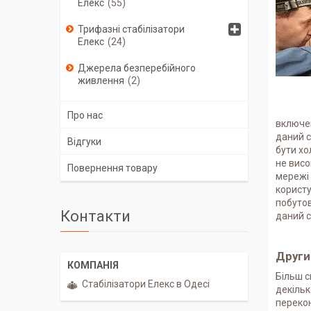
Елекс
55
Трифазні стабілізатори
Елекс
24
Джерела безперебійного
живлення
2
Про нас
включен
даний с
Відгуки
бути хо
не висо
Повернення товару
мережі 
користу
побутов
Контакти
даний с
Други
Більш с
Стабілізатори Елекс в Одесі
декільк
перекон