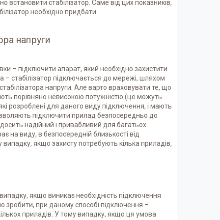
но встановити стабілізатор. Саме від цих показників,
абілізатор необхідно придбати.
ора напруги
вки – підключити апарат, який необхідно захистити
та – стабілізатор підключається до мережі, шляхом
табілізатора напруги. Але варто враховувати те, що
і мають порівняно невисокою потужністю (це можуть
 які розроблені для даного виду підключення, і мають
і дозволяють підключити прилад безпосередньо до
 досить надійний і привабливий для багатьох
ває на виду, в безпосередній близькості від
му випадку, якщо захисту потребують кілька приладів,
 випадку, якщо виникає необхідність підключення
но зробити, при даному способі підключення –
лькох приладів. У тому випадку, якщо ця умова