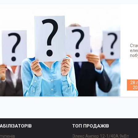
Ста
еле
поб
28 
20
ТАБІЛІЗАТОРІВ
ТОП ПРОДАЖІВ
ступенів
Элекс Ампер 12-1/40A 9кВт