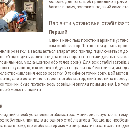
володіє, для того, щоб правильно і грамот
багато в чому, залежить те, який саме ст
Варіанти установки стабілізат
Перший
Один з найбільш простих варіантів устано
сам стабілізатор. Технологія досить прос
ня в розетку, а захищається апарат або прилад підключається до с
посіб підходить далеко не для всіх апаратів, а тільки для тих, як
лодильники, медіа-центри або телевізори). Для всіх стабілізаторів,
кою потужністю, в комплекті йдуть спеціальні кабелі і вилки, які 
електроживлення через розетку. З технічної точки зору, цей метод
вачів, але з естетичної сторони, стабілізатор, який постійно перебу
ої техніки, буде псувати весь зовнішній вигляд приміщення. І, в то
посіб може не підійти.
й
кладний спосіб установки стабілізатора – використовується в тому
ох побутових приладів до одного стабілізатора. Перше, що необхід
атися в тому, що стабілізатор зможе витримати навантаження декі