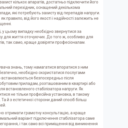
ахист кількох апаратів, достатньо підключити його
ціальний перехідник, оснащений декількома
илади, які потребують захисту від перепадів напруги.
к правило, від його якості і надійності залежить не
щенні.
, у цьому випадку необхідно звернутися за
у для життя оточуючих. До того ж, особливо для
тів, так само, краще довіряти професіоналам.
тувача знань, тому намагатися впоратися з ним
і безпечно, необхідно скористатися послугами
ор встановлюється безпосередньо після
побутовим приладам, розташованим в квартирі або
сля встановленого стабілізатора напруги. Як
тися не тільки професійна установка, в такому
Та й з естетичної сторони даний спосіб більш
чей.
дно отримати грамотну консультацію, а краще
тимальний варіант підключення стабілізатора саме
горання, і так само всі приміщення від виникнення