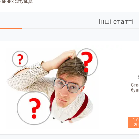
айних ситуацій.
Інші статті
Ста
буд
1 б
20