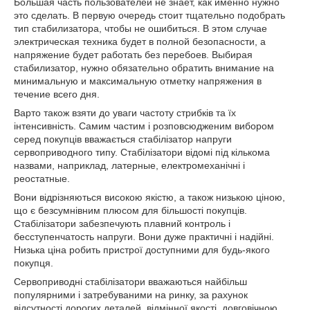
Большая часть пользователей не знает, как именно нужно
это сделать. В первую очередь стоит тщательно подобрать
тип стабилизатора, чтобы не ошибиться. В этом случае
электрическая техника будет в полной безопасности, а
напряжение будет работать без перебоев. Выбирая
стабилизатор, нужно обязательно обратить внимание на
минимальную и максимальную отметку напряжения в
течение всего дня.
Варто також взяти до уваги частоту стрибків та їх
інтенсивність. Самим частим і розповсюдженим вибором
серед покупців вважається стабілізатор напруги
сервоприводного типу. Стабілізатори відомі під кількома
назвами, наприклад, латерные, електромеханічні і
реостатные.
Вони відрізняються високою якістю, а також низькою ціною,
що є безсумнівним плюсом для більшості покупців.
Стабілізатори забезпечують плавний контроль і
бесступенчатость напруги. Вони дуже практичні і надійні.
Низька ціна робить пристрої доступними для будь-якого
покупця.
Сервоприводні стабілізатори вважаються найбільш
популярними і затребуваними на ринку, за рахунок
відсутності дорогих деталей, відмінної якості, довговічною