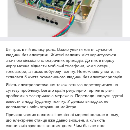
Він грає в ній велику роль. Важко уявити життя сучасної
людини без електрики. Жителі великих міст користуються
значною кількістю електричних приладів. До них в першу
чергу можна віднести мобільні телефони, комп'ютери,
телевізори, а також побутову техніку. Неможливо уявити, як
склалася б життя осучасненого людини без електроприладів.
Якість електропостачання також встигло перетворитися на
суттєву проблему. Багато країн регулярно терплять різні
проблеми з електричною мережею. Перепади напруги здатні
вивести з ладу будь-яку техніку. У деяких випадках не
допомагає навіть втручання майстра.
Причина частих поломок і неякісної мережі полягає в тому,
що електричні станції вже давно зношені, а кількість
споживачів зростає з кожним днем. Чим більше стає