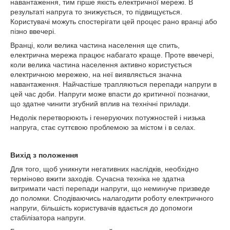
навантаження, тим гірше якість електричної мережі. В
результаті напруга то знижується, то підвищується.
Користувачі можуть спостерігати цей процес рано вранці або
пізно ввечері.
Вранці, коли велика частина населення ще спить,
електрична мережа працює набагато краще. Проте ввечері,
коли велика частина населення активно користується
електричною мережею, на неї виявляється значна
навантаження. Найчастіше трапляються перепади напруги в
цей час доби. Напруги може впасти до критичної позначки,
що здатне чинити згубний вплив на технічні прилади.
Недолік перетворюють і генеруючих потужностей і низька
напруга, стає суттєвою проблемою за містом і в селах.
Вихід з положення
Для того, щоб уникнути негативних наслідків, необхідно
терміново вжити заходів. Сучасна техніка не здатна
витримати часті перепади напруги, що неминуче призведе
до поломки. Сподіваючись налагодити роботу електричного
напруги, більшість користувачів вдається до допомоги
стабілізатора напруги.