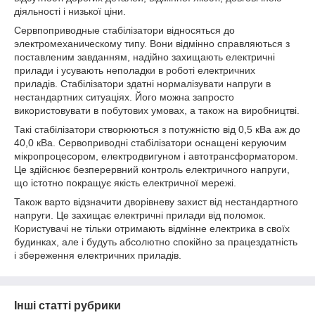
діяльності і низької ціни.
Сервпоприводные стабілізатори відносяться до
электромеханическому типу. Вони відмінно справляються з
поставленим завданням, надійно захищають електричні
прилади і усувають неполадки в роботі електричних
приладів. Стабілізатори здатні нормалізувати напруги в
нестандартних ситуаціях. Його можна запросто
використовувати в побутових умовах, а також на виробництві.
Такі стабілізатори створюються з потужністю від 0,5 кВа аж до
40,0 кВа. Сервоприводні стабілізатори оснащені керуючим
мікропроцесором, електродвигуном і автотрансформатором.
Це здійснює безперервний контроль електричного напруги,
що істотно покращує якість електричної мережі.
Також варто відзначити дворівневу захист від нестандартного
напруги. Це захищає електричні прилади від поломок.
Користувачі не тільки отримають відмінне електрика в своїх
будинках, але і будуть абсолютно спокійно за працездатність
і збереження електричних приладів.
Інші статті рубрики