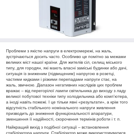
Проблеми з якістю напруги в електромережі, на жаль,
зустрічаються досить часто. Особливо це помітно за межами
великих міст нашої країни. Для жителів сіл, селищ міського
типу, для городян, які мають власні заміські будинки або дачі,
ситуація із зниженим (підвищеним) напругою в розетці,
частими кидками і різкими перепадами напруги стає, на
жаль, звичною. Діапазон негативних наслідків цих проблем
вражає – від перегорілої лампи світильника до виходу з ладу
великої побутової техніки типу холодильника або комп'ютера,
а іноді навіть пожежі. І це тільки явні «результати», а крім того
відсутність стабільного номінального напруги живлення
призводить до зниження функціональності апаратури,
зменшення її надійності, скорочення термінів роботи і т. п.
Найкращий вихід з подібної ситуації – встановлення
стабілізатора напруги. Стабілізатор може використовуватися