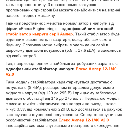
та електронного типу. З повною номенклатурою
пропонованих пристроїв Ви можете ознайомитися на вітрині
нашого інтернет-магазину.
Гідний представник сімейства нормалізаторів напруги від
фірми «Елекс Engineering» –
однофазний симісторний
стабілізатор напруги серії Ампер
.
Такий стабілізатор буде
відмінним рішенням для квартири, офісу або заміського
будинку. Споживач може вибрати модель даної серії в
широкому діапазоні потужності (5.5 ... 17.6 кВА), в залежності
від своїх потреб.
Так, наприклад, одним з найбільш затребуваних варіантів є
однофазний стабілізатор напруги
Елекс Ампер 12-1/40
V2.0
Така модель стабілізатора характеризується достатньою
потужністю (9 кВА), розширеним інтервалом допустимого
вхідного напруги (від 120 до 295 В) і при цьому забезпечує
діапазон стабілізації від 145 до 275 вольт. Перевагою моделі
є висока точність підтримуваного напруги на виході –плюс-
мінус 3,5% від номінальних 220 В, що досягається за рахунок
застосування ступеневої регулювання. Серед конструктивних
особливостей стабілізатора
Елекс Ампер 12-1/40 V2.0
інноваційна система внутрішнього повітряного охолодження,