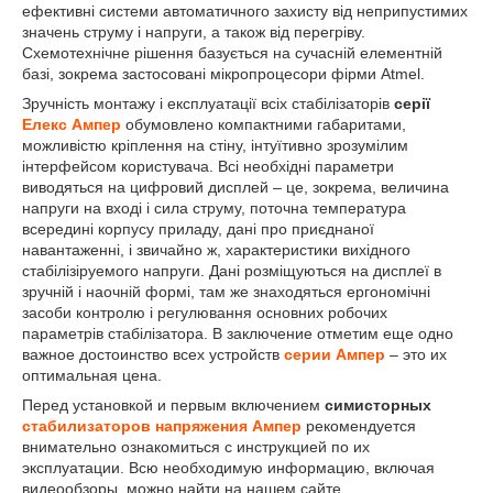
ефективні системи автоматичного захисту від неприпустимих
значень струму і напруги, а також від перегріву.
Схемотехнічне рішення базується на сучасній елементній
базі, зокрема застосовані мікропроцесори фірми Atmel.
Зручність монтажу і експлуатації всіх стабілізаторів
серії
Елекс Ампер
обумовлено компактними габаритами,
можливістю кріплення на стіну, інтуїтивно зрозумілим
інтерфейсом користувача. Всі необхідні параметри
виводяться на цифровий дисплей – це, зокрема, величина
напруги на вході і сила струму, поточна температура
всередині корпусу приладу, дані про приєднаної
навантаженні, і звичайно ж, характеристики вихідного
стабілізіруемого напруги. Дані розміщуються на дисплеї в
зручній і наочній формі, там же знаходяться ергономічні
засоби контролю і регулювання основних робочих
параметрів стабілізатора. В заключение отметим еще одно
важное достоинство всех устройств
серии Ампер
– это их
оптимальная цена.
Перед установкой и первым включением
симисторных
стабилизаторов напряжения Ампер
рекомендуется
внимательно ознакомиться с инструкцией по их
эксплуатации. Всю необходимую информацию, включая
видеообзоры, можно найти на нашем сайте.