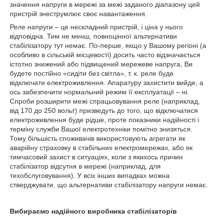
значення напруги в мережі за межі заданого діапазону цей
пристрій знеструмлює своє навантаження.
Реле напруги – це нескладний пристрій, і ціна у нього
відповідна. Тим не менш, повноцінної альтернативи
стабілізатору тут немає. По-перше, якщо у Вашому регіоні (а
особливо в сільській місцевості) досить часто відзначається
істотно знижений або підвищений мережеве напруга, Ви
будете постійно «сидіти без світла», т. к. реле буде
відключати електроживлення. Апаратуру захистити вийде, а
ось забезпечити нормальний режим її експлуатації – ні.
Спроби розширити межі спрацьовування реле (наприклад,
від 170 до 250 вольт) призведуть до того, що відключатися
електроживлення буде рідше, проте показники надійності і
терміну служби Вашої електротехніки помітно знизяться.
Тому більшість споживачів використовують агрегати як
аварійну страховку в стабільних електромережах, або як
тимчасовий захист в ситуаціях, коли з якихось причин
стабілізатор відсутня в мережі (наприклад, для
техобслуговування). У всіх інших випадках можна
стверджувати, що альтернативи стабілізатору напруги немає.
Вибираємо надійного виробника стабілізаторів