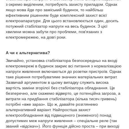
з окремо виділеним, потребують захисту приладом. Однак
якщо мова йде про заміський будинок, то найбільш
ефективним рішенням буде комплексний захист всієї
електроапаратури. Для цього встановлюється один, досить
потужний стабілізатор напруги на весь будинок. З цієї
хвилини можна забути про проблеми, пов'язаних з
електромережею, на довгі роки.
А чи є альтернатива?
Звичайно, установка стабілізатора безпосередньо на вході
електромережі в будинок закриє всі питання з нормалізацією
напруги живлення включаються до розетки пристроїв. Однак
таке рішення потребуватиме значних матеріальних витрат.
Зазвичай аргументом в цьому випадку служить висока
вартість заміни згорілої без стабілізатора обладнання. Це
безперечно, але скажемо відверто, це потенційна загроза, а
витрати на придбання стабілізатора (кілька тисяч гривень)
потрібні «вже зараз». Що ж, давайте розглянемо
альтернативний варіант. Найпростіша захист
електрообладнання від підвищеного (зниженого) понад
допустимих меж напруги живлення – спеціальне реле (так
званий «відсікач»). Його функція дійсно проста – при виході