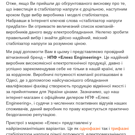
Отже, якщо Ви прийшли до обгрунтованого висновку про те,
що інвестиція в стабілізатор напруги є доцільною, наступним
кроком буде вибір виробника і моделі стабілізатора.
Набравши в Інтернеті ключові слова «стабілізатор напруги
придбати» Ви отримаєте величезний список компаній-
виробників даного виду електрообладнання. Нелегко зробити
правильний вибір і знайти дійсно надійний, якісний
стабілізатор напруги за розумною ціною.
Ми раді допомогти Вам в цьому і представляємо провідний
вітчизняний бренд –
НПФ «Елекс Engineering»
. Це надійний
виробник високоякісної електротехнічної продукції, давно і
успішно зарекомендував себе не тільки в нашій країні, але і
за кордоном. Виробничі потужності компанії розташовані в
Одесі, де з допомогою найсучаснішого обладнання
кваліфіковані фахівці створюють продукцію відмінної якості і
за прийнятними для України цінами. Зазначимо, що наш
інтернет-магазин є офіційним дилером НПФ «Елекс
Engineering», і судячи з численних позитивних відгуків наших
споживачів, даний виробник по праву користується практично
бездоганною репутацією.
Пристрої з маркою «Елекс» представлені у
найрізноманітніших варіантах. Це як
однофазні
так і
трифазні
стабілізатори напруги різної потужності, електромеханічного