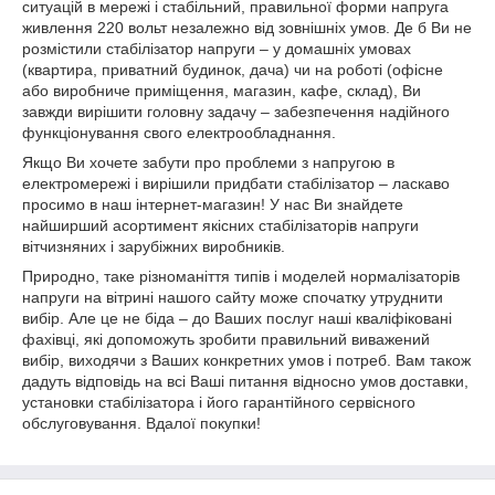
ситуацій в мережі і стабільний, правильної форми напруга
живлення 220 вольт незалежно від зовнішніх умов. Де б Ви не
розмістили стабілізатор напруги – у домашніх умовах
(квартира, приватний будинок, дача) чи на роботі (офісне
або виробниче приміщення, магазин, кафе, склад), Ви
завжди вирішити головну задачу – забезпечення надійного
функціонування свого електрообладнання.
Якщо Ви хочете забути про проблеми з напругою в
електромережі і вирішили придбати стабілізатор – ласкаво
просимо в наш інтернет-магазин! У нас Ви знайдете
найширший асортимент якісних стабілізаторів напруги
вітчизняних і зарубіжних виробників.
Природно, таке різноманіття типів і моделей нормалізаторів
напруги на вітрині нашого сайту може спочатку утруднити
вибір. Але це не біда – до Ваших послуг наші кваліфіковані
фахівці, які допоможуть зробити правильний виважений
вибір, виходячи з Ваших конкретних умов і потреб. Вам також
дадуть відповідь на всі Ваші питання відносно умов доставки,
установки стабілізатора і його гарантійного сервісного
обслуговування. Вдалої покупки!