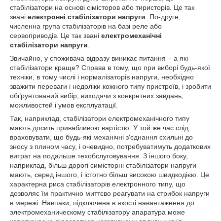
стабілізатори на основі сімісторов або тиристорів. Це так
звані
електронні стабілізатори напруги
. По-друге,
численна група стабілізаторів на базі реле або
сервоприводів. Це так звані
електромеханічні
стабілізатори напруги
.
Звичайно, у споживача відразу виникає питання – а які
стабілізатори краще? Справа в тому, що при виборі будь-якої
техніки, в тому числі і нормалізаторів напруги, необхідно
зважити переваги і недоліки кожного типу пристроїв, і зробити
обґрунтований вибір, виходячи з конкретних завдань,
можливостей і умов експлуатації.
Так, наприклад, стабілізатори електромеханічного типу
мають досить привабливою вартістю. У той же час слід
враховувати, що будь-які механічні з'єднання схильні до
зносу з плином часу, і очевидно, потребуватимуть додаткових
витрат на подальше техобслуговування. З іншого боку,
наприклад, більш дорогі симісторні стабілізатори напруги
мають, серед іншого, і істотно більш високою швидкодією. Це
характерна риса стабілізаторів електронного типу, що
дозволяє їм практично миттєво реагувати на стрибок напруги
в мережі. Навпаки, підключена в якості навантаження до
электромеханическому стабілізатору апаратура може