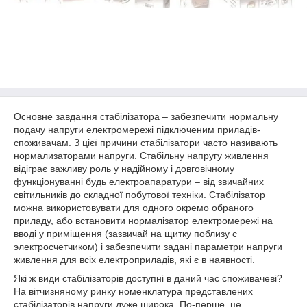
Основне завдання стабілізатора – забезпечити нормальну
подачу напруги електромережі підключеним приладів-
споживачам. З цієї причини стабілізатори часто називають
нормализаторами напруги. Стабільну напругу живлення
відіграє важливу роль у надійному і довговічному
функціонуванні будь електроапаратури – від звичайних
світильників до складної побутової техніки. Стабілізатор
можна використовувати для одного окремо обраного
приладу, або встановити нормалізатор електромережі на
вводі у приміщення (зазвичай на щитку поблизу с
электросчетчиком) і забезпечити задані параметри напруги
живлення для всіх електроприладів, які є в наявності.
Які ж види стабілізаторів доступні в даний час споживачеві?
На вітчизняному ринку номенклатура представлених
стабілізаторів напруги дуже широка. По-перше, це