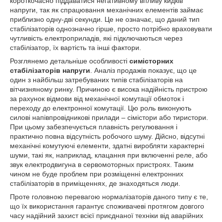
короткочасно піддаватися негативному впливу кидків
напруги, так як спрацювання механічних елементів займає
приблизно одну-дві секунди. Це не означає, що даний тип
стабілізаторів однозначно гірше, просто потрібно враховувати
чутливість електроприладів, які підключаються через
стабілізатор, їх вартість та інші фактори.
Розглянемо детальніше особливості
симісторних
стабілізаторів напруги
. Аналіз продажів показує, що це
один з найбільш затребуваних типів стабілізаторів на
вітчизняному ринку. Причиною є висока надійність пристрою
за рахунок відмови від механічної комутації обмоток і
переходу до електронної комутації. Цю роль виконують
силові напівпровідникові прилади – сімістори або тиристори.
При цьому забезпечується плавність регулювання і
практично повна відсутність робочого шуму. Дійсно, відсутні
механічні комутуючі елементи, здатні виробляти характерні
шуми, такі як, наприклад, клацання при включенні реле, або
звук електродвигуна в сервомоторных пристроях. Таким
чином не буде проблем при розміщенні електронних
стабілізаторів в приміщеннях, де знаходяться люди.
Проте головною перевагою нормалізаторів даного типу є те,
що їх використання гарантує споживачеві протягом довгого
часу надійний захист всієї приєднаної техніки від аварійних