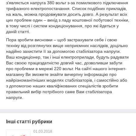
з'являється напруга 380 вольт з-за помилкового підключення
трифазного електропостачання. Список подібних прикладів,
на жаль, можна продовжувати досить довго. А результат всіх
цих проблем один – вихід з ладу коштовної побутової техніки,
в тому числі і систем кондиціонування, про які йдеться у
даній статті.
Пора зробити висновки – щоб застрахувати себе і свою
техніку від розглянутих вище неприємних наслідків, доцільно
надійно захистити її за допомогою стабілізатора напруги.
Ваш кондиціонер, так і інші електроприлади, будуть радувати
Вас своєю працездатністю довгий час, дозволивши забути
про проблеми в мережі 220 вольт. На сайті нашого інтернет-
магазину Ви зможете знайти вичерпну інформацію про
найрізноманітніших моделях стабілізаторів, і самостійно або
з допомогою наших кваліфікованих спеціалістів зробити
правильний вибір потрібного саме Вам стабілізатора
напруги.
Інші статті рубрики
01.03.2018