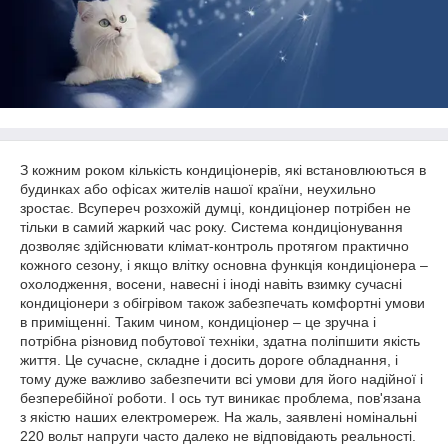
З кожним роком кількість кондиціонерів, які встановлюються в
будинках або офісах жителів нашої країни, неухильно
зростає. Всупереч розхожій думці, кондиціонер потрібен не
тільки в самий жаркий час року. Система кондиціонування
дозволяє здійснювати клімат-контроль протягом практично
кожного сезону, і якщо влітку основна функція кондиціонера –
охолодження, восени, навесні і іноді навіть взимку сучасні
кондиціонери з обігрівом також забезпечать комфортні умови
в приміщенні. Таким чином, кондиціонер – це зручна і
потрібна різновид побутової техніки, здатна поліпшити якість
життя. Це сучасне, складне і досить дороге обладнання, і
тому дуже важливо забезпечити всі умови для його надійної і
безперебійної роботи. І ось тут виникає проблема, пов'язана
з якістю наших електромереж. На жаль, заявлені номінальні
220 вольт напруги часто далеко не відповідають реальності.