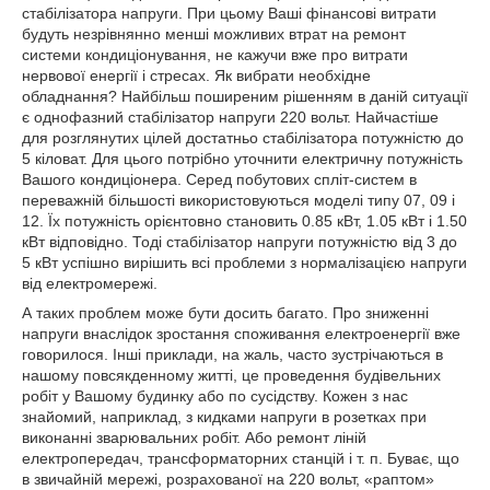
стабілізатора напруги. При цьому Ваші фінансові витрати
будуть незрівнянно менші можливих втрат на ремонт
системи кондиціонування, не кажучи вже про витрати
нервової енергії і стресах. Як вибрати необхідне
обладнання? Найбільш поширеним рішенням в даній ситуації
є однофазний стабілізатор напруги 220 вольт. Найчастіше
для розглянутих цілей достатньо стабілізатора потужністю до
5 кіловат. Для цього потрібно уточнити електричну потужність
Вашого кондиціонера. Серед побутових спліт-систем в
переважній більшості використовуються моделі типу 07, 09 і
12. Їх потужність орієнтовно становить 0.85 кВт, 1.05 кВт і 1.50
кВт відповідно. Тоді стабілізатор напруги потужністю від 3 до
5 кВт успішно вирішить всі проблеми з нормалізацією напруги
від електромережі.
А таких проблем може бути досить багато. Про зниженні
напруги внаслідок зростання споживання електроенергії вже
говорилося. Інші приклади, на жаль, часто зустрічаються в
нашому повсякденному житті, це проведення будівельних
робіт у Вашому будинку або по сусідству. Кожен з нас
знайомий, наприклад, з кидками напруги в розетках при
виконанні зварювальних робіт. Або ремонт ліній
електропередач, трансформаторних станцій і т. п. Буває, що
в звичайній мережі, розрахованої на 220 вольт, «раптом»