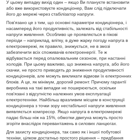
У цьому випадку вихід один – якщо Ви плануєте встановити
або вже використовуєте кондиціонер, Вам слід підключати
його до мережі через стабілізатор напруги.
Пов'язано це з тим, що основні параметри кондиціонера, і
насамперед його продуктивність, залежать від стабільності
напруги живлення. Особливо це проявляється в пікові
періоди – наприклад, влітку, в дуже жарку погоду напруга в
електромережі, як правило, знижується, не в змозі
забезпечити всіх споживачів електроенергії. Те ж
відбувається перед опалювальним сезоном, при настанні
холодів. При цьому важливо, що знижена напруга, або його
скачки, не просто приводять до зниження продуктивності
кондиціонерів, але можуть викликати відмови їх електронних
блоків. А це, як мінімум, дорогий ремонт. Причому гарантії
виробника на такі випадки не поширюються, оскільки
пов'язані з відсутністю належних умов експлуатації
електротехніки. Найбільш вразливим місцем в конструкції
кондиціонера з точки зору нестабільної напруги живлення
виявляється компресор. Якщо напруга в електромережі
падає більш ніж на 15%, обмотки двигуна можуть просто
згоріти внаслідок перевантажень в силових ланцюгах.
Для захисту кондиціонера, так само як і іншої побутової
техніки, цілком достатньо простого рішення – придбання